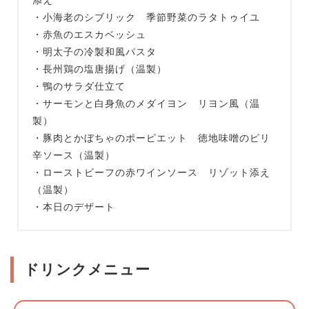
・小海老のシブリック 季節野菜のラタトゥイユ
・赤魚のエスカベッシュ
・明太子の冷製和風パスタ
・長州鶏の塩唐揚げ（温製）
・鴨のサラダ仕立て
・サーモンと白身魚のメダイヨン リヨン風（温
製）
・豚肉とかぼちゃのポーピエット 徳地味噌のピリ
辛ソース（温製）
・ローストビーフの赤ワインソース リゾット添え
（温製）
・本日のデザート
ドリンクメニュー