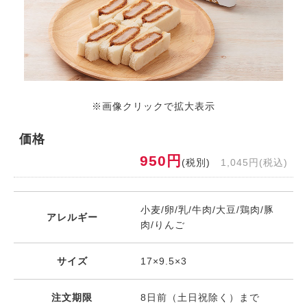
※画像クリックで拡大表示
価格
950円
(税別)
1,045円(税込)
小麦/卵/乳/牛肉/大豆/鶏肉/豚
アレルギー
肉/りんご
サイズ
17×9.5×3
注文期限
8日前（土日祝除く）まで