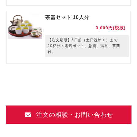
【変更オプション】
グラス→冠水瓶 200
円(税抜)
※「講演者セット (ペットボトル
水、グラス、紙おしぼり)」をご注文いただ
茶器セット 10人分
いた際にグラスから冠水瓶に変更できるオ
プションです。
3,000円(税抜)
【注文期限】5日前（土日祝除く）まで
10杯分：電気ポット、急須、湯呑、茶葉
付。
注文の相談・お問い合わせ