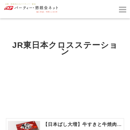
JR東日本クロスステーショ
ン
【日本ばし大増】牛すきと牛焼肉弁当