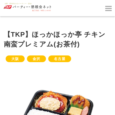
【TKP】ほっかほっか亭 チキン
南蛮プレミアム(お茶付)
大阪
金沢
名古屋