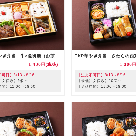
TKP華やぎ弁当 牛×魚御膳（お茶付）
1,400円(税抜)
1,300
可日】8/13～8/16
【注文不可日】8/13～8/16
注文個数】9個～
【最低注文個数】10個～
間】11:00～18:00
【提供時間】11:00～18:00