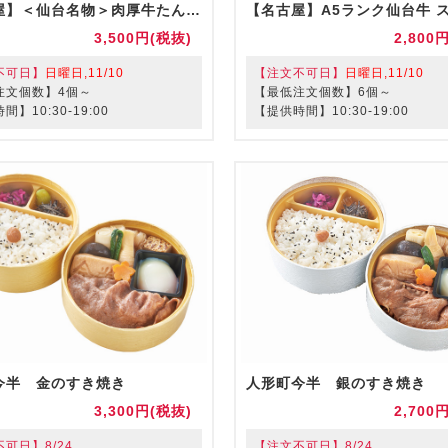
【名古屋】＜仙台名物＞肉厚牛たん食べ比べ弁当（お茶付き）
3,500円(税抜)
2,800
不可日】
日曜日,11/10
【注文不可日】
日曜日,11/10
注文個数】4個～
【最低注文個数】6個～
】10:30-19:00
【提供時間】10:30-19:00
今半 金のすき焼き
人形町今半 銀のすき焼き
3,300円(税抜)
2,700
可日】8/24
【注文不可日】8/24