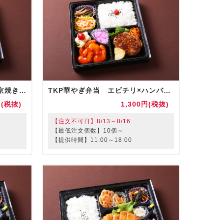
TKP華やぎ弁当 さわらの西京焼きとトンカツ弁当（お茶付）
TKP華やぎ弁当 エビチリ×ハンバーグ弁当（お茶付）
円(税抜)
1,300円(税抜)
【注文不可日】8/13～8/16
【最低注文個数】10個～
【提供時間】11:00～18:00