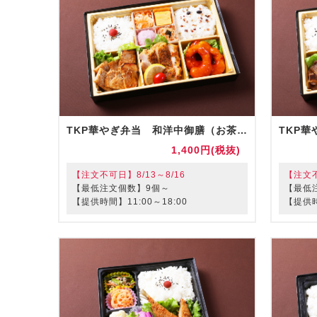
TKP華やぎ弁当 和洋中御膳（お茶付）
1,400円(税抜)
【注文不可日】8/13～8/16
【注文不
【最低注文個数】9個～
【最低
【提供時間】11:00～18:00
【提供時