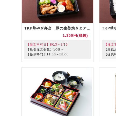
TKP華やぎ弁当 豚の生姜焼きとアジフライ弁当（お茶付）
1,300円(税抜)
【注文不可日】8/13～8/16
【注文不
【最低注文個数】10個～
【最低
【提供時間】11:00～18:00
【提供時