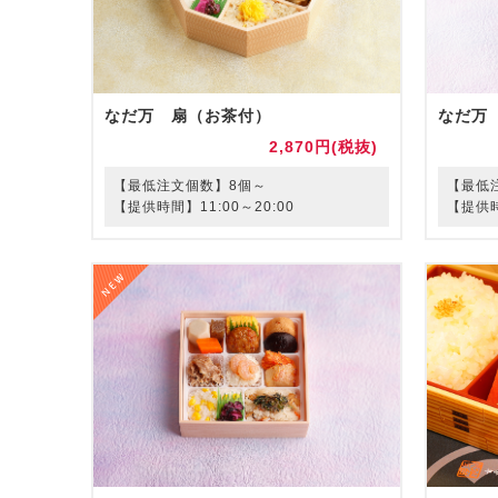
なだ万 扇（お茶付）
なだ万
2,870円(税抜)
【最低注文個数】8個～
【最低
【提供時間】11:00～20:00
【提供時