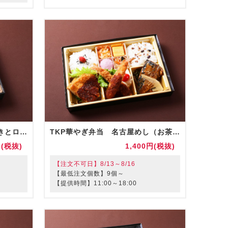
TKP華やぎ弁当 和牛すき焼きとローストビーフ重（お茶付）
TKP華やぎ弁当 名古屋めし（お茶付）
円(税抜)
1,400円(税抜)
【注文不可日】8/13～8/16
【最低注文個数】9個～
【提供時間】11:00～18:00