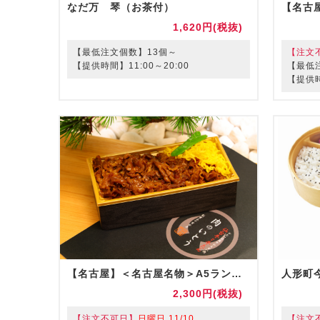
なだ万 琴（お茶付）
1,620円(税抜)
【最低注文個数】13個～
【注文
【提供時間】11:00～20:00
【最低
【提供時間
【名古屋】＜名古屋名物＞A5ランク仙台牛のどて煮風弁当（お茶付き）
人形町
2,300円(税抜)
【注文不可日】
日曜日,11/10
【注文不