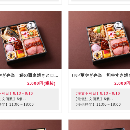
TKP華やぎ弁当 鰆の西京焼きとローストビーフ重（お茶付）
2,000円(税抜)
2,000
可日】8/13～8/16
【注文不可日】8/13～8/16
注文個数】6個～
【最低注文個数】6個～
間】11:00～18:00
【提供時間】11:00～18:00