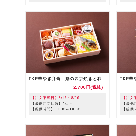
TKP華やぎ弁当 鰆の西京焼きと和惣菜膳（お茶付）
2,700円(税抜)
【注文不可日】8/13～8/16
【注文不
【最低注文個数】4個～
【最低
【提供時間】11:00～18:00
【提供時