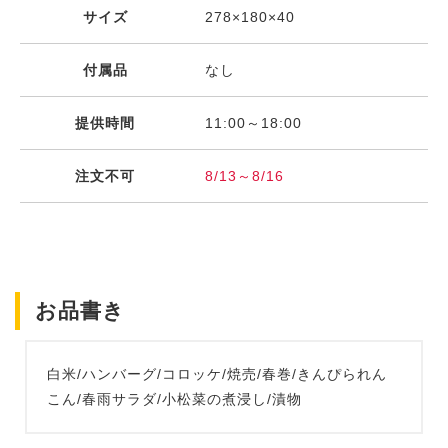
サイズ
278×180×40
付属品
なし
提供時間
11:00～18:00
注文不可
8/13～8/16
お品書き
白米/ハンバーグ/コロッケ/焼売/春巻/きんぴられん
こん/春雨サラダ/小松菜の煮浸し/漬物