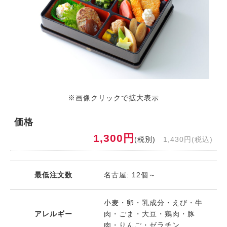
※画像クリックで拡大表示
価格
1,300円
(税別)
1,430円(税込)
最低注文数
名古屋: 12個～
小麦・卵・乳成分・えび・牛
アレルギー
肉・ごま・大豆・鶏肉・豚
肉・りんご・ゼラチン