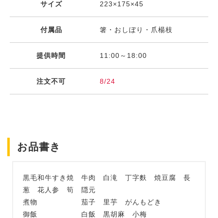
サイズ
223×175×45
付属品
箸・おしぼり・爪楊枝
提供時間
11:00～18:00
注文不可
8/24
お品書き
黒毛和牛すき焼 牛肉 白滝 丁字麩 焼豆腐 長
葱 花人参 筍 隠元
煮物 茄子 里芋 がんもどき
御飯 白飯 黒胡麻 小梅