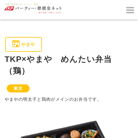
やまや
TKP×やまや めんたい弁当
（鶏）
東京
やまやの明太子と鶏肉がメインのお弁当です。