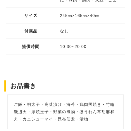
に・豚肉・鶏肉・大豆・ごま
サイズ
245㎜×165㎜×40㎜
付属品
なし
提供時間
10:30~20:00
お品書き
ご飯・明太子・高菜漬け・海苔・鶏肉照焼き・竹輪
磯辺天・厚焼玉子・野菜の煮物・ほうれん草胡麻和
え・カニシューマイ・昆布佃煮・漬物