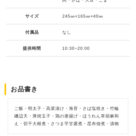
肉・さば・大豆・ごま
サイズ
245㎜×165㎜×40㎜
付属品
なし
提供時間
10:30~20:00
お品書き
ご飯・明太子・高菜漬け・海苔・さば塩焼き・竹輪
磯辺天・厚焼玉子・鶏の唐揚げ・ほうれん草胡麻和
え・切干大根煮・さつま芋甘露煮・昆布佃煮・漬物