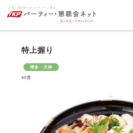
特上握り
博多・天神
40貫