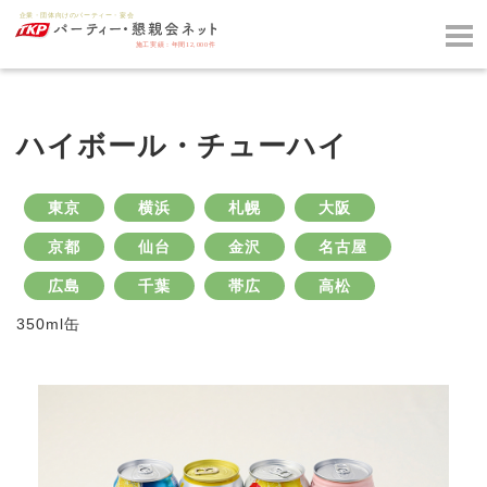
ハイボール・チューハイ
東京
横浜
札幌
大阪
京都
仙台
金沢
名古屋
広島
千葉
帯広
高松
350ml缶