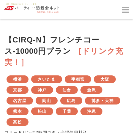
【CIRQ-N】フレンチコー
ス-10000円プラン
［ドリンク充
実！］
横浜
さいたま
宇都宮
大阪
京都
神戸
仙台
金沢
名古屋
岡山
広島
博多・天神
熊本
松山
千葉
沖縄
高松
フリードリンク2時間つき・会場使用料込