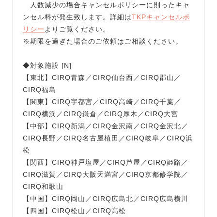
人数減少の場合キャンセルポリシーに則ったキャ
ンセル料が発生致します。詳細は
TKPキャンセルポ
リシー
よりご覧ください。
※期限を過ぎた場合のご依頼はご相談ください。
◆対象施設 [N]
【東北】CIRQ青森／CIRQ仙台西／CIRQ郡山／
CIRQ福島
【関東】CIRQ宇都宮／CIRQ高崎／CIRQ千葉／
CIRQ横浜／CIRQ鎌倉／CIRQ厚木／CIRQ大宮
【中部】CIRQ新潟／CIRQ金沢南／CIRQ金沢北／
CIRQ長野／CIRQ名古屋植田／CIRQ岐阜／CIRQ浜
松
【関西】CIRQ神戸塩屋／CIRQ芦屋／CIRQ姫路／
CIRQ滋賀／CIRQ大阪天満宮／CIRQ京都修学院／
CIRQ和歌山
【中国】CIRQ岡山／CIRQ広島北／CIRQ広島横川
【四国】CIRQ松山／CIRQ高松