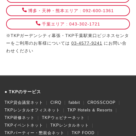
博多・天神・熊本エリア : 092-600-1361
千葉エリア : 043-302-1721
※TKPガーデンシティ幕張・TKP千葉駅東口ビジネスセンタ
ーをご利用のお客様については
03-4577-9241
にお問い合
わせください
TKPのサービス
TKP貸会議室ネット
CIRQ
fabbit
CROSSCOOP
TKPレンタルオフィスネット
TKP Hotels & Resorts
TKP研修ネット
TKPウェビナーネット
TKPイベントネット
TKPレンタルネット
TKPパーティー・懇親会ネット
TKP FOOD