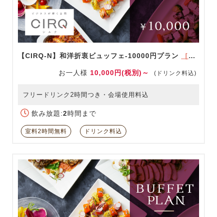
【CIRQ-N】和洋折衷ビュッフェ-10000円プラン
［ドリンク充実！］
お一人様
10,000円(税別)～
(ドリンク料込)
フリードリンク2時間つき・会場使用料込
飲み放題:
2
時間まで
室料2時間無料
ドリンク料込