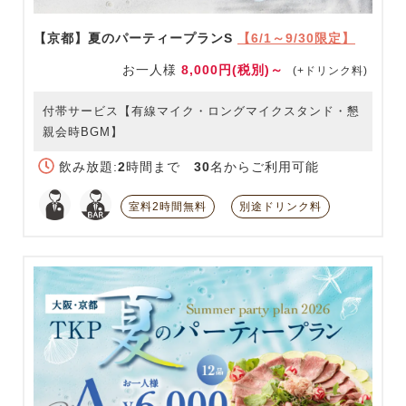
【京都】夏のパーティープランS
【6/1～9/30限定】
お一人様
8,000円(税別)～
(+ドリンク料)
付帯サービス【有線マイク・ロングマイクスタンド・懇
親会時BGM】
飲み放題:
2
時間まで
30
名からご利用可能
室料2時間無料
別途ドリンク料