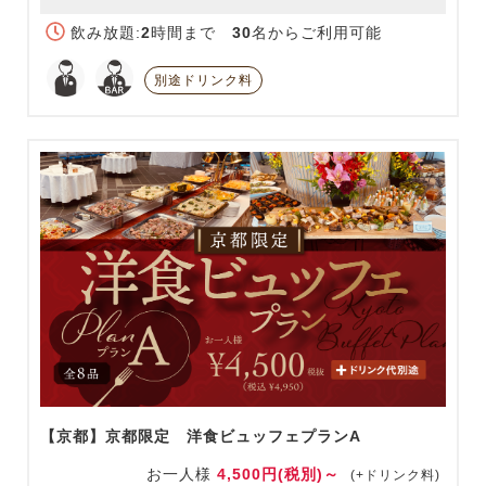
飲み放題:
2
時間まで
30
名からご利用可能
別途ドリンク料
【京都】京都限定 洋食ビュッフェプランA
お一人様
4,500円(税別)～
(+ドリンク料)