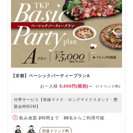
【京都】ベーシックパーティープランA
お一人様
5,000円(税別)～
(+ドリンク料)
付帯サービス【有線マイク・ロングマイクスタンド・懇
親会時BGM】
飲み放題:
2
時間まで
30
名からご利用可能
別途ドリンク料