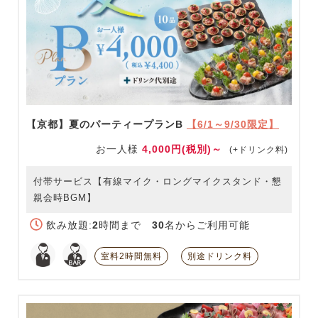
【京都】夏のパーティープランB
【6/1～9/30限定】
お一人様
4,000円(税別)～
(+ドリンク料)
付帯サービス【有線マイク・ロングマイクスタンド・懇
親会時BGM】
飲み放題:
2
時間まで
30
名からご利用可能
室料2時間無料
別途ドリンク料