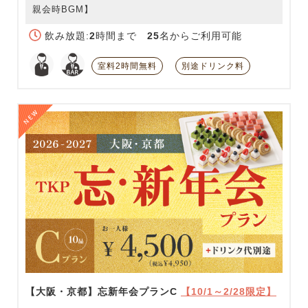
親会時BGM】
飲み放題:
2
時間まで
25
名からご利用可能
室料2時間無料
別途ドリンク料
【大阪・京都】忘新年会プランC
【10/1～2/28限定】