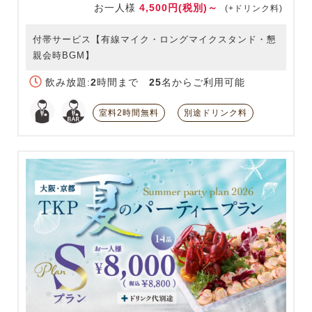
お一人様
4,500円(税別)～
(+ドリンク料)
付帯サービス【有線マイク・ロングマイクスタンド・懇
親会時BGM】
飲み放題:
2
時間まで
25
名からご利用可能
室料2時間無料
別途ドリンク料