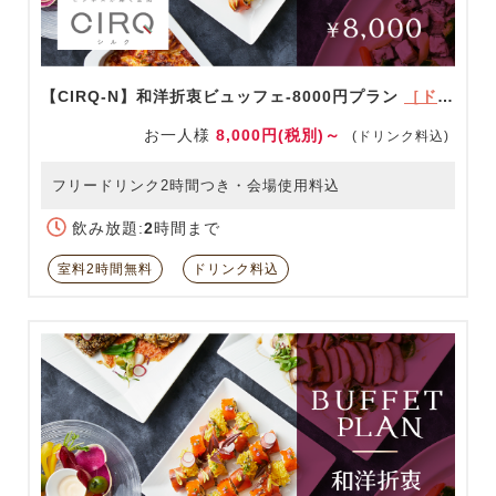
【CIRQ-N】和洋折衷ビュッフェ-8000円プラン
［ドリンク充実！］
お一人様
8,000円(税別)～
(ドリンク料込)
フリードリンク2時間つき・会場使用料込
飲み放題:
2
時間まで
室料2時間無料
ドリンク料込