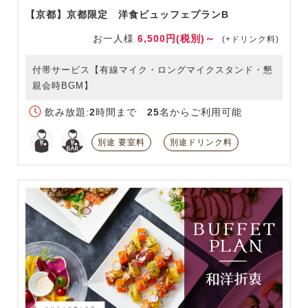
【京都】京都限定 洋食ビュッフェプランB
お一人様
6,500円(税別)～
(+ドリンク料)
付帯サービス【有線マイク・ロングマイクスタンド・懇
親会時BGM】
飲み放題:
2
時間まで
25
名からご利用可能
別途 要室料
別途ドリンク料