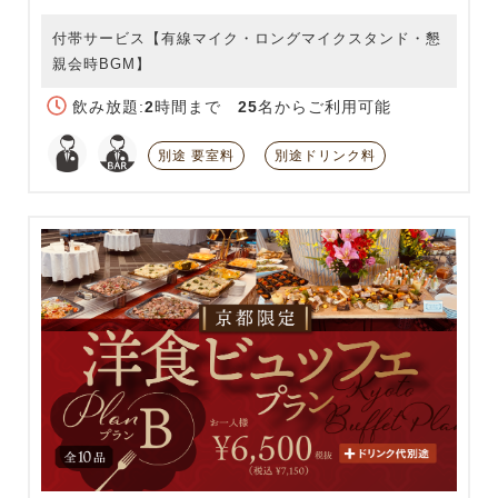
付帯サービス【有線マイク・ロングマイクスタンド・懇
親会時BGM】
飲み放題:
2
時間まで
25
名からご利用可能
別途 要室料
別途ドリンク料