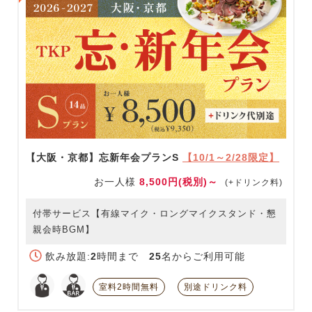
【大阪・京都】忘新年会プランS
【10/1～2/28限定】
お一人様
8,500円(税別)～
(+ドリンク料)
付帯サービス【有線マイク・ロングマイクスタンド・懇
親会時BGM】
飲み放題:
2
時間まで
25
名からご利用可能
室料2時間無料
別途ドリンク料