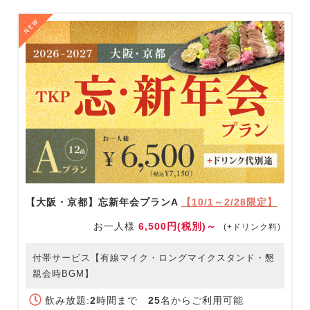
【大阪・京都】忘新年会プランA
【10/1～2/28限定】
お一人様
6,500円(税別)～
(+ドリンク料)
付帯サービス【有線マイク・ロングマイクスタンド・懇
親会時BGM】
飲み放題:
2
時間まで
25
名からご利用可能