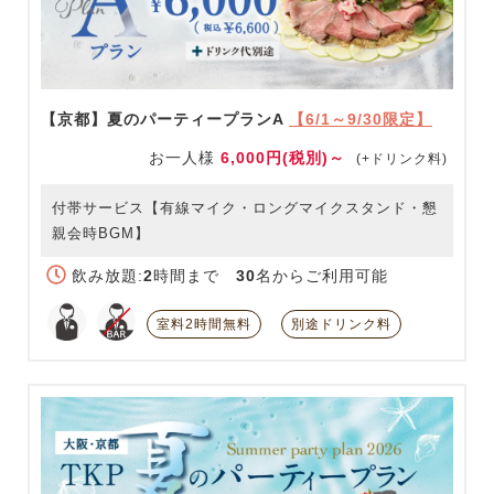
【京都】夏のパーティープランA
【6/1～9/30限定】
お一人様
6,000円(税別)～
(+ドリンク料)
付帯サービス【有線マイク・ロングマイクスタンド・懇
親会時BGM】
飲み放題:
2
時間まで
30
名からご利用可能
室料2時間無料
別途ドリンク料