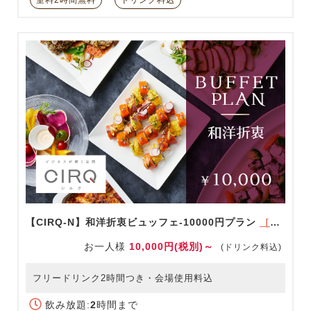
室料2時間無料
ドリンク料込
【CIRQ-N】和洋折衷ビュッフェ-10000円プラン
［ドリンク充実！］
お一人様
10,000円(税別)～
(ドリンク料込)
フリードリンク2時間つき・会場使用料込
飲み放題:
2
時間まで