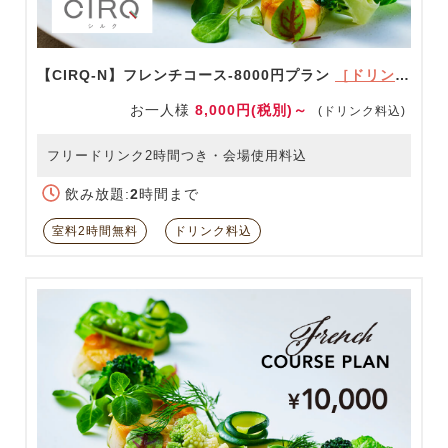
【CIRQ-N】フレンチコース-8000円プラン
［ドリンク充実！］
お一人様
8,000円(税別)～
(ドリンク料込)
フリードリンク2時間つき・会場使用料込
飲み放題:
2
時間まで
室料2時間無料
ドリンク料込