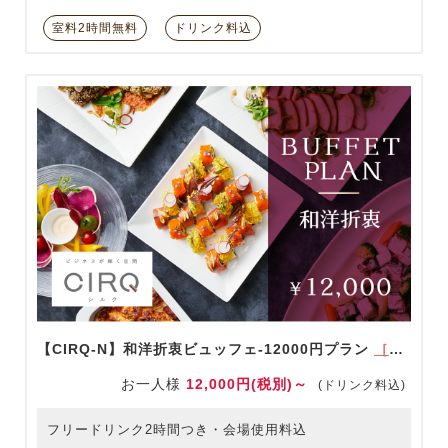
室料2時間無料
ドリンク料込
【CIRQ-N】和洋折衷ビュッフェ-12000円プラン
［ドリンク充実！］
お一人様
12,000円(税別)～
(ドリンク料込)
フリードリンク2時間つき・会場使用料込