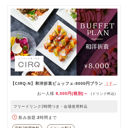
【CIRQ-N】和洋折衷ビュッフェ-8000円プラン
［ドリンク充実！］
お一人様
8,000円(税別)～
(ドリンク料込)
フリードリンク2時間つき・会場使用料込
飲み放題:
2
時間まで