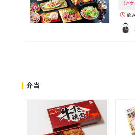
【注文
飲み
弁当