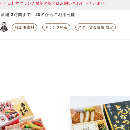
不可日】本プランご希望の場合はお問い合わせ下さいませ。
放題:
2
時間まで
25
名からご利用可能
別途 要室料
ドリンク料込
スター貸会議室 限定