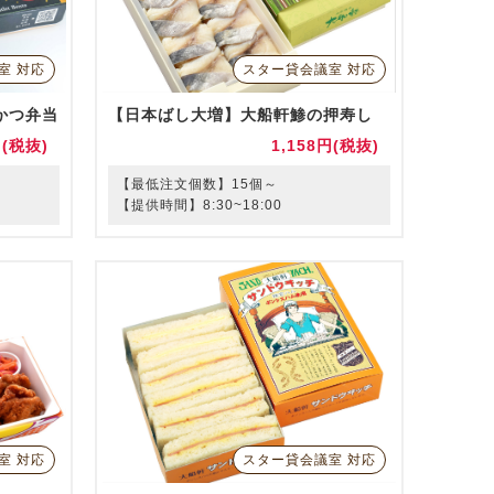
室 対応
スター貸会議室 対応
かつ弁当
【日本ばし大増】大船軒鯵の押寿し
円(税抜)
1,158円(税抜)
【最低注文個数】15個～
【提供時間】8:30~18:00
室 対応
スター貸会議室 対応