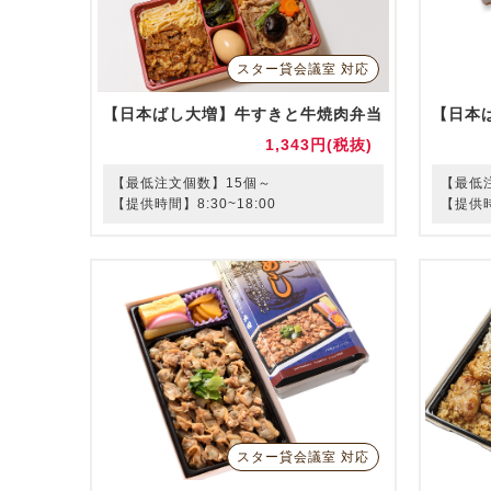
スター貸会議室 対応
【日本ばし大増】牛すきと牛焼肉弁当
【日本
1,343円(税抜)
【最低注文個数】15個～
【最低
【提供時間】8:30~18:00
【提供時
スター貸会議室 対応