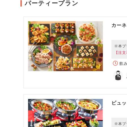
パーティープラン
カーネ
※本プ
【注文
飲み
ビュッ
※本プ