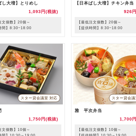
ばし大増】とりめし
【日本ばし大増】チキン弁当
1,093円(税抜)
926
注文個数】20個～
【最低注文個数】20個～
間】8:30~18:00
【提供時間】8:30~18:00
スター貸会議室 対応
スター貸会議
門
雅 平次弁当
1,750円(税抜)
1,700
注文個数】10個～
【最低注文個数】10個～
間】10:30～19:00
【提供時間】10:30～19:00