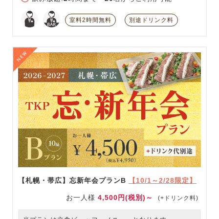
室料2時間無料
別途ドリンク料
【札幌・帯広】忘新年会プランB
【10/1～2/28限定】
お一人様
4,500円(税別)～
(+ドリンク料)