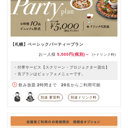
【札幌】ベーシックパーティープラン
お一人様
5,000円(税別)～
(+ドリンク料)
・付帯サービス【スクリーン・プロジェクター貸出】
・当プランはビュッフェメニューです。
飲み放題:
2
時間まで
20
名からご利用可能
別途 要室料
別途ドリンク料