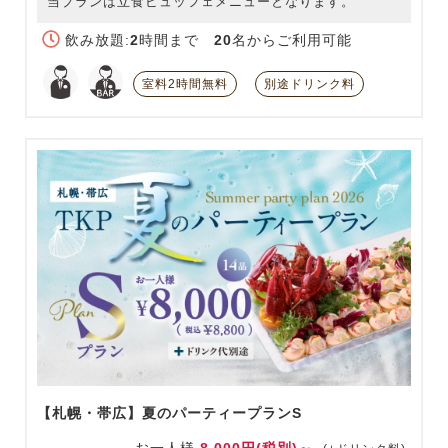
当プランは立食ビュッフェメニューとなります。
飲み放題:
2
時間まで
20
名からご利用可能
室料2時間無料
別途ドリンク料
【札幌・帯広】夏のパーティープランS
お一人様
8,000円(税別)～