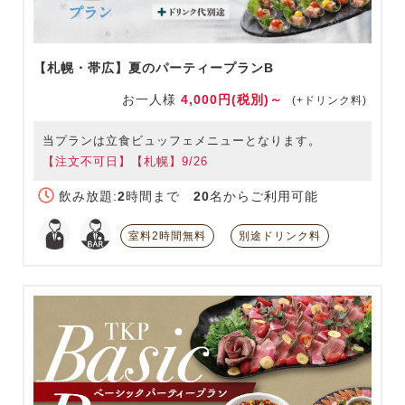
【札幌・帯広】夏のパーティープランB
お一人様
4,000円(税別)～
(+ドリンク料)
当プランは立食ビュッフェメニューとなります。
【注文不可日】【札幌】9/26
飲み放題:
2
時間まで
20
名からご利用可能
室料2時間無料
別途ドリンク料