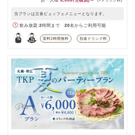
(+ドリンク料)
当プランは立食ビュッフェメニューとなります。
飲み放題:
2
時間まで
20
名からご利用可能
室料2時間無料
別途ドリンク料