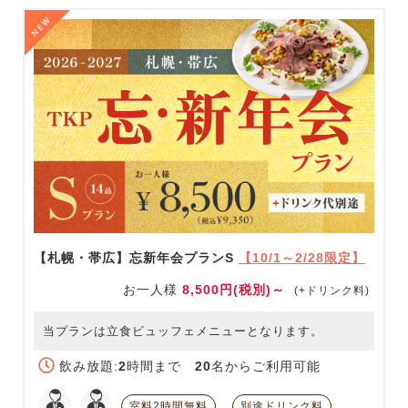
【札幌・帯広】忘新年会プランS
【10/1～2/28限定】
お一人様
8,500円(税別)～
(+ドリンク料)
当プランは立食ビュッフェメニューとなります。
飲み放題:
2
時間まで
20
名からご利用可能
室料2時間無料
別途ドリンク料