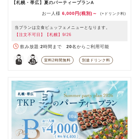
【札幌・帯広】夏のパーティープランA
お一人様
6,000円(税別)～
(+ドリンク料)
当プランは立食ビュッフェメニューとなります。
【注文不可日】【札幌】9/26
飲み放題:
2
時間まで
20
名からご利用可能
室料2時間無料
別途ドリンク料