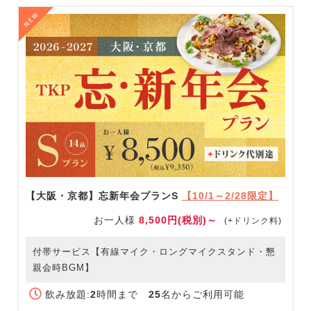
【大阪・京都】忘新年会プランS
【10/1～2/28限定】
お一人様
8,500円(税別)～
(+ドリンク料)
付帯サービス【有線マイク・ロングマイクスタンド・懇
親会時BGM】
飲み放題:
2
時間まで
25
名からご利用可能