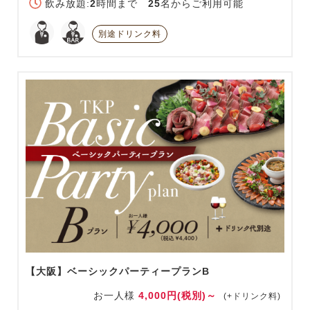
飲み放題:
2
時間まで
25
名からご利用可能
別途ドリンク料
【大阪】ベーシックパーティープランB
お一人様
4,000円(税別)～
(+ドリンク料)