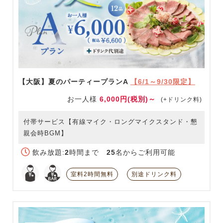
【大阪】夏のパーティープランA
【6/1～9/30限定】
お一人様
6,000円(税別)～
(+ドリンク料)
付帯サービス【有線マイク・ロングマイクスタンド・懇
親会時BGM】
飲み放題:
2
時間まで
25
名からご利用可能
室料2時間無料
別途ドリンク料