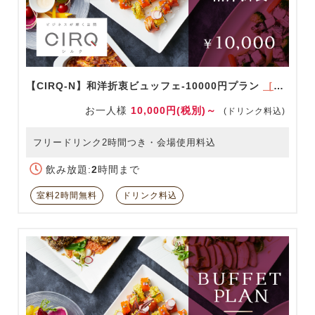
【CIRQ-N】和洋折衷ビュッフェ-10000円プラン
［ドリンク充実！］
お一人様
10,000円(税別)～
(ドリンク料込)
フリードリンク2時間つき・会場使用料込
飲み放題:
2
時間まで
室料2時間無料
ドリンク料込