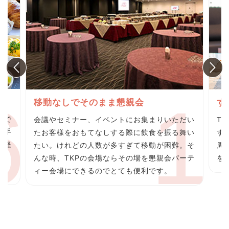
グ
移動なしでそのまま懇親会
す
らで
会議やセミナー、イベントにお集まりいただい
T
の手
たお客様をおもてなしする際に飲食を振る舞い
す
の軽
たい。けれどの人数が多すぎて移動が困難。そ
周
料
んな時、TKPの会場ならその場を懇親会パーテ
を
ィー会場にできるのでとても便利です。