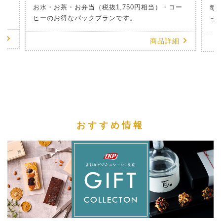
のお
お水・お茶・お弁当（税抜1,750円相当）・コー
毎
ヒーのお得なパックプランです。
っ
細
商品詳細
おすすめ情報