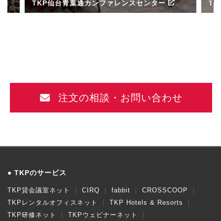
TKP仙台青葉通カンファレンスセンター
T
ル
注文の相談・お問い合わせ
TKPのサービス
TKP貸会議室ネット
CIRQ
fabbit
CROSSCOOP
TKPレンタルオフィスネット
TKP Hotels & Resorts
TKP研修ネット
TKPウェビナーネット