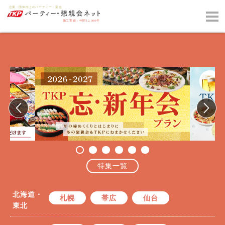
特集一覧
北海道・
札幌
帯広
仙台
東北