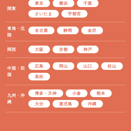
東京
横浜
千葉
関東
さいたま
宇都宮
東海・北
名古屋
静岡
金沢
陸
関西
大阪
京都
神戸
広島
岡山
山口
松山
中国・四
国
高松
博多・天神
小倉
熊本
九州・沖
縄
大分
鹿児島
沖縄