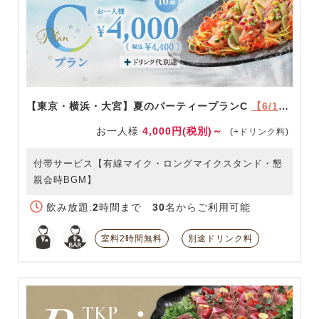
【東京・横浜・大宮】夏のパーティープランC
【6/1～9/30限定】
お一人様
4,000円(税別)～
(+ドリンク料)
付帯サービス【有線マイク・ロングマイクスタンド・懇
親会時BGM】
飲み放題:
2
時間まで
30
名からご利用可能
室料2時間無料
別途ドリンク料