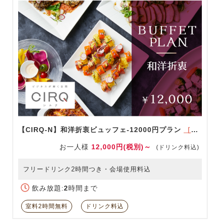
【CIRQ-N】和洋折衷ビュッフェ-12000円プラン
［ドリンク充実！］
お一人様
12,000円(税別)～
(ドリンク料込)
フリードリンク2時間つき・会場使用料込
飲み放題:
2
時間まで
室料2時間無料
ドリンク料込