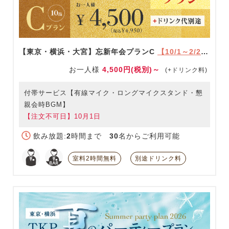
【東京・横浜・大宮】忘新年会プランC
【10/1～2/28限定】
お一人様
4,500円(税別)～
(+ドリンク料)
付帯サービス【有線マイク・ロングマイクスタンド・懇
親会時BGM】
【注文不可日】10月1日
飲み放題:
2
時間まで
30
名からご利用可能
室料2時間無料
別途ドリンク料