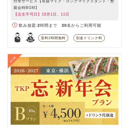
付帯サービス【有線マイク・ロングマイクスタンド・懇
親会時BGM】
【注文不可日】10月1日、11日
飲み放題:
2
時間まで
30
名からご利用可能
室料2時間無料
別途ドリンク料