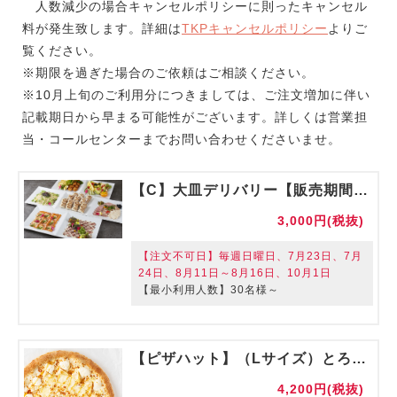
人数減少の場合キャンセルポリシーに則ったキャンセル
料が発生致します。詳細は
TKPキャンセルポリシー
よりご
覧ください。
※期限を過ぎた場合のご依頼はご相談ください。
※10月上旬のご利用分につきましては、ご注文増加に伴い
記載期日から早まる可能性がございます。詳しくは営業担
当・コールセンターまでお問い合わせくださいませ。
【C】大皿デリバリー【販売期間】2026/06/01～2026/09/30
3,000円(税抜)
【注文不可日】毎週日曜日、7月23日、7月
24日、8月11日～8月16日、10月1日
【最小利用人数】30名様～
【ピザハット】（Lサイズ）とろける４種チーズのフォルマッジ
4,200円(税抜)