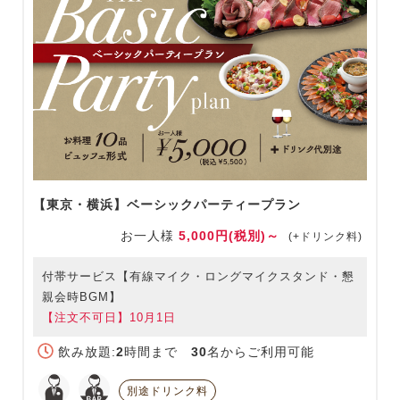
【東京・横浜】ベーシックパーティープラン
お一人様
5,000円(税別)～
(+ドリンク料)
付帯サービス【有線マイク・ロングマイクスタンド・懇
親会時BGM】
【注文不可日】10月1日
飲み放題:
2
時間まで
30
名からご利用可能
別途ドリンク料