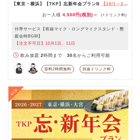
【東京・横浜】【TKP】忘新年会プランB
【10/1～2/28限定】
お一人様
4,500円(税別)～
(+ドリンク料)
付帯サービス【有線マイク・ロングマイクスタンド・懇
親会時BGM】
【注文不可日】10月1日、11日
飲み放題:
2
時間まで
30
名からご利用可能
室料2時間無料
別途ドリンク料