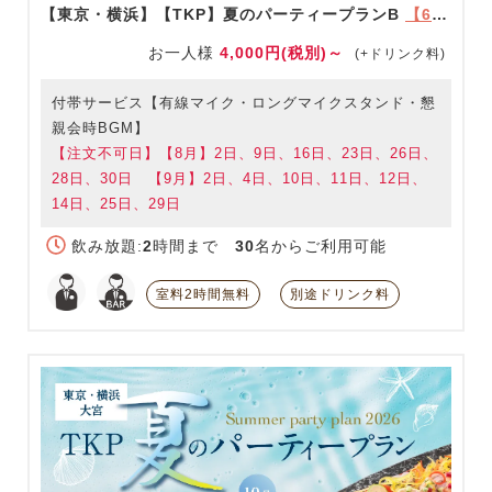
【東京・横浜】【TKP】夏のパーティープランB
【6/1～9/30限定】
お一人様
4,000円(税別)～
(+ドリンク料)
付帯サービス【有線マイク・ロングマイクスタンド・懇
親会時BGM】
【注文不可日】【8月】2日、9日、16日、23日、26日、
28日、30日 【9月】2日、4日、10日、11日、12日、
14日、25日、29日
飲み放題:
2
時間まで
30
名からご利用可能
室料2時間無料
別途ドリンク料