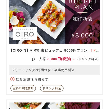
【CIRQ-N】和洋折衷ビュッフェ-8000円プラン
［ドリンク充実！］
お一人様
8,000円(税別)～
(ドリンク料込)
フリードリンク2時間つき・会場使用料込
飲み放題:
2
時間まで
室料2時間無料
ドリンク料込