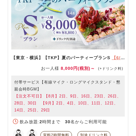
【東京・横浜】【TKP】夏のパーティープランS
【6/1～9/30限定】
お一人様
8,000円(税別)～
(+ドリンク料)
付帯サービス【有線マイク・ロングマイクスタンド・懇
親会時BGM】
【注文不可日】【8月】2日、9日、16日、23日、26日、
28日、30日 【9月】2日、4日、10日、11日、12日、
14日、25日、29日
飲み放題:
2
時間まで
30
名からご利用可能
室料2時間無料
別途ドリンク料