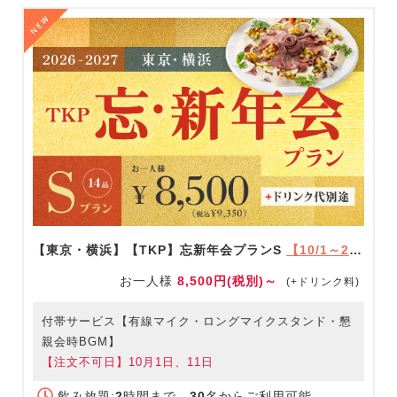
【東京・横浜】【TKP】忘新年会プランS
【10/1～2/28限定】
お一人様
8,500円(税別)～
(+ドリンク料)
付帯サービス【有線マイク・ロングマイクスタンド・懇
親会時BGM】
【注文不可日】10月1日、11日
飲み放題:
2
時間まで
30
名からご利用可能