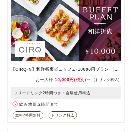
【CIRQ-N】和洋折衷ビュッフェ-10000円プラン
［ドリンク充実！］
お一人様
10,000円(税別)～
(ドリンク料込)
フリードリンク2時間つき・会場使用料込
飲み放題:
2
時間まで
室料2時間無料
ドリンク料込