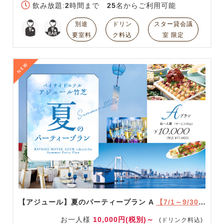
飲み放題:
2
時間まで
25
名からご利用可能
別途
ドリン
スター貸会議
要室料
ク料込
室 限定
【アジュール】夏のパーティープラン A
【7/1～9/30限定】
お一人様
10,000円(税別)～
(ドリンク料込)