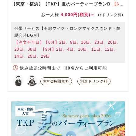
【東京・横浜】【TKP】夏のパーティープランB
【6/1～9/30限定】
お一人様
4,000円(税別)～
(+ドリンク料)
付帯サービス【有線マイク・ロングマイクスタンド・懇
親会時BGM】
【注文不可日】【8月】2日、9日、16日、23日、26日、
28日、30日 【9月】2日、4日、10日、11日、12日、
14日、25日、29日
飲み放題:
2
時間まで
30
名からご利用可能
室料2時間無料
別途ドリンク料