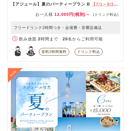
【アジュール】夏のパーティープラン B
【7/1～9/30限定】
お一人様
12,000円(税別)～
(ドリンク料込)
フリードリンク2時間つき・会場費・音響設備込
飲み放題:
2
時間まで
20
名からご利用可能
室料2時間無料
ドリンク料込