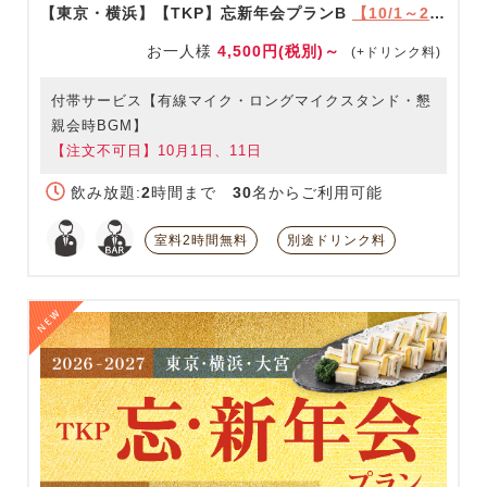
【東京・横浜】【TKP】忘新年会プランB
【10/1～2/28限定】
お一人様
4,500円(税別)～
(+ドリンク料)
付帯サービス【有線マイク・ロングマイクスタンド・懇
親会時BGM】
【注文不可日】10月1日、11日
飲み放題:
2
時間まで
30
名からご利用可能
室料2時間無料
別途ドリンク料