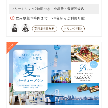
フリードリンク2時間つき・会場費・音響設備込
飲み放題:
2
時間まで
20
名からご利用可能
室料2時間無料
ドリンク料込