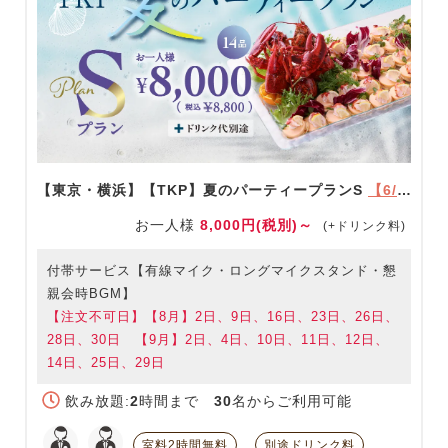
【東京・横浜】【TKP】夏のパーティープランS
【6/1～9/30限定】
お一人様
8,000円(税別)～
(+ドリンク料)
付帯サービス【有線マイク・ロングマイクスタンド・懇
親会時BGM】
【注文不可日】【8月】2日、9日、16日、23日、26日、
28日、30日 【9月】2日、4日、10日、11日、12日、
14日、25日、29日
飲み放題:
2
時間まで
30
名からご利用可能
室料2時間無料
別途ドリンク料