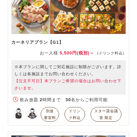
カーネリアプラン【G1】
お一人様
5,500円(税別)～
(ドリンク料込)
※本プランに関してご対応施設に制限がございます。詳
しくは各施設までお問い合わせください。
【注文不可日】本プランご希望の場合はお問い合わせ下
さいませ。
飲み放題:
2
時間まで
30
名からご利用可能
別途
ドリン
スター貸会議
要室料
ク料込
室 限定