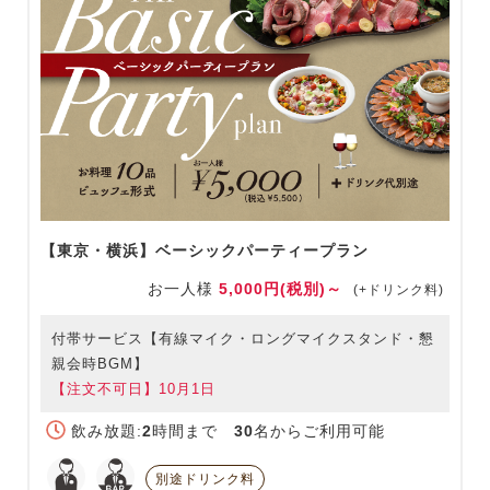
【東京・横浜】ベーシックパーティープラン
お一人様
5,000円(税別)～
(+ドリンク料)
付帯サービス【有線マイク・ロングマイクスタンド・懇
親会時BGM】
【注文不可日】10月1日
飲み放題:
2
時間まで
30
名からご利用可能
別途ドリンク料