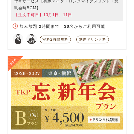
付帯サービス【有線マイク・ロングマイクスタンド・懇
親会時BGM】
【注文不可日】10月1日、11日
飲み放題:
2
時間まで
30
名からご利用可能
室料2時間無料
別途ドリンク料