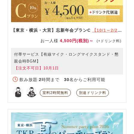
【東京・横浜・大宮】忘新年会プランC
【10/1～2/28限定】
お一人様
4,500円(税別)～
(+ドリンク料)
付帯サービス【有線マイク・ロングマイクスタンド・懇
親会時BGM】
【注文不可日】10月1日
飲み放題:
2
時間まで
30
名からご利用可能
室料2時間無料
別途ドリンク料