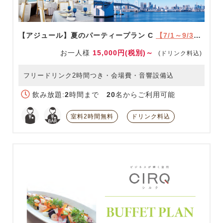
【アジュール】夏のパーティープラン C
【7/1～9/30限定】
お一人様
15,000円(税別)～
(ドリンク料込)
フリードリンク2時間つき・会場費・音響設備込
飲み放題:
2
時間まで
20
名からご利用可能
室料2時間無料
ドリンク料込