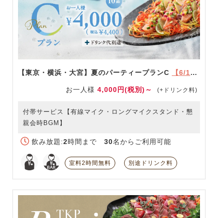
【東京・横浜・大宮】夏のパーティープランC
【6/1～9/30限定】
お一人様
4,000円(税別)～
(+ドリンク料)
付帯サービス【有線マイク・ロングマイクスタンド・懇
親会時BGM】
飲み放題:
2
時間まで
30
名からご利用可能
室料2時間無料
別途ドリンク料