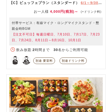
【C】ビュッフェプラン（スタンダード）
6/1～9/30限定
お一人様
4,000円(税別)～
(+ドリンク料)
付帯サービス：有線マイク・ロングマイクスタンド・懇
親会時BGM
【注文不可日】毎週日曜日、7月10日、7月17日、7月23
日、7月24日、8月11日～8月16日、10月1日
飲み放題:
2
時間まで
30
名からご利用可能
別途 要室料
別途ドリンク料