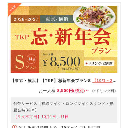
【東京・横浜】【TKP】忘新年会プランS
【10/1～2/28限定】
お一人様
8,500円(税別)～
(+ドリンク料)
付帯サービス【有線マイク・ロングマイクスタンド・懇
親会時BGM】
【注文不可日】10月1日、11日
飲み放題:
2
時間まで
30
名からご利用可能