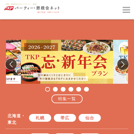
特集一覧
北海道・
札幌
帯広
仙台
東北