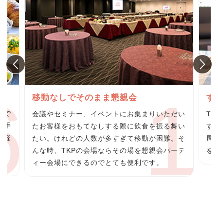
グ
移動なしでそのまま懇親会
す
らで
会議やセミナー、イベントにお集まりいただい
T
の手
たお客様をおもてなしする際に飲食を振る舞い
す
の軽
たい。けれどの人数が多すぎて移動が困難。そ
周
料
んな時、TKPの会場ならその場を懇親会パーテ
を
ィー会場にできるのでとても便利です。