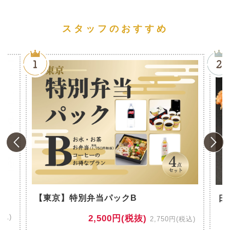
スタッフのおすすめ
風
【東京】特別弁当パックB
日
税込)
2,500円(税抜)
2,750円(税込)