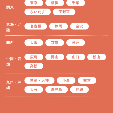
東京
横浜
千葉
関東
さいたま
宇都宮
東海・北
名古屋
静岡
金沢
陸
関西
大阪
京都
神戸
広島
岡山
山口
松山
中国・四
国
高松
博多・天神
小倉
熊本
九州・沖
縄
大分
鹿児島
沖縄