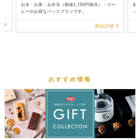
のお
お水・お茶・お弁当（税抜1,750円相当）・コー
毎
ヒーのお得なパックプランです。
っ
細
商品詳細
おすすめ情報