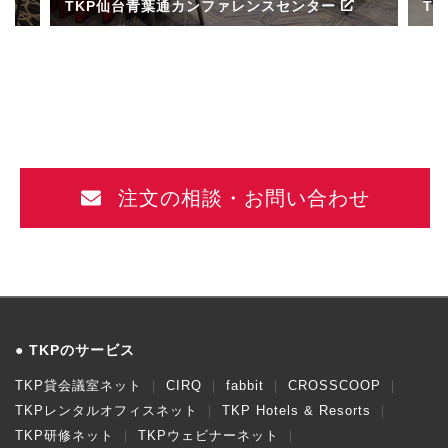
TKP仙台青葉通カンファレンスセンター
T
ル
注文の相談・お問い合わせ
TKPのサービス
TKP貸会議室ネット
CIRQ
fabbit
CROSSCOOP
TKPレンタルオフィスネット
TKP Hotels & Resorts
TKP研修ネット
TKPウェビナーネット