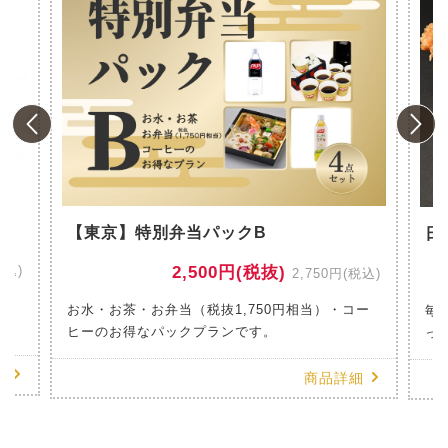
風
【東京】特別弁当パックB
日
税込)
2,500円(税抜)
2,750円(税込)
のお
お水・お茶・お弁当（税抜1,750円相当）・コー
毎
ヒーのお得なパックプランです。
っ
細
商品詳細