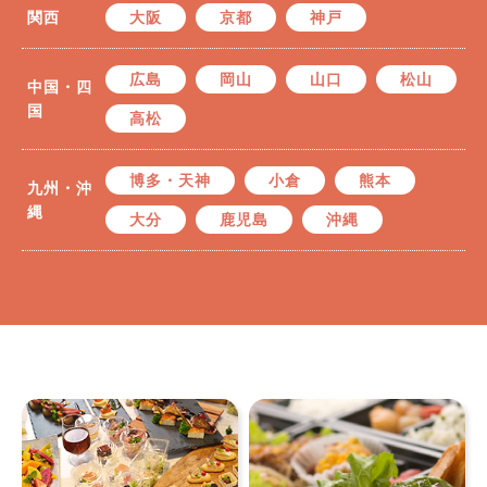
関西
大阪
京都
神戸
広島
岡山
山口
松山
中国・四
国
高松
博多・天神
小倉
熊本
九州・沖
縄
大分
鹿児島
沖縄