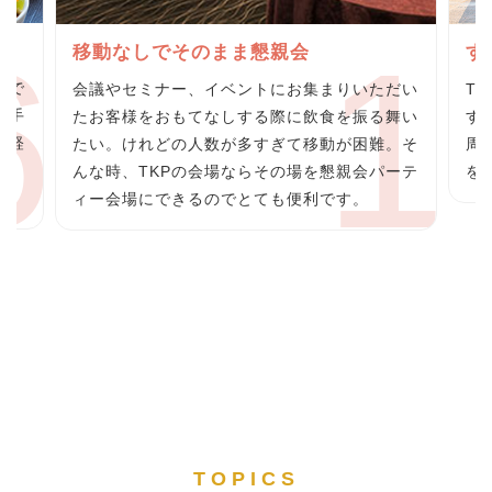
グ
移動なしでそのまま懇親会
す
らで
会議やセミナー、イベントにお集まりいただい
T
の手
たお客様をおもてなしする際に飲食を振る舞い
す
の軽
たい。けれどの人数が多すぎて移動が困難。そ
周
料
んな時、TKPの会場ならその場を懇親会パーテ
を
ィー会場にできるのでとても便利です。
TOPICS