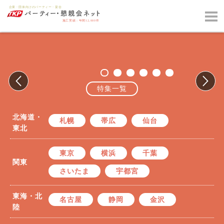
特集一覧
北海道・
札幌
帯広
仙台
東北
東京
横浜
千葉
関東
さいたま
宇都宮
東海・北
名古屋
静岡
金沢
陸