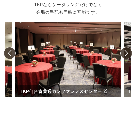
TKPならケータリングだけでなく
会場の手配も同時に可能です。
TKP仙台青葉通カンファレンスセンター
T
ル