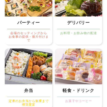
パーティー
デリバリー
会場のセッティングから
お料理・お飲み物の配達
お食事の提供・後片付けま
で
弁当
軽食・ドリンク
定番のお弁当から御重まで
お菓子やコーヒー
種類豊富