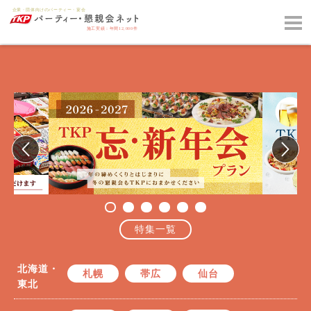
特集一覧
北海道・
札幌
帯広
仙台
東北