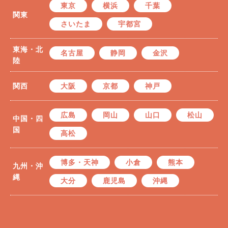
東京
横浜
千葉
関東
さいたま
宇都宮
東海・北
名古屋
静岡
金沢
陸
関西
大阪
京都
神戸
広島
岡山
山口
松山
中国・四
国
高松
博多・天神
小倉
熊本
九州・沖
縄
大分
鹿児島
沖縄