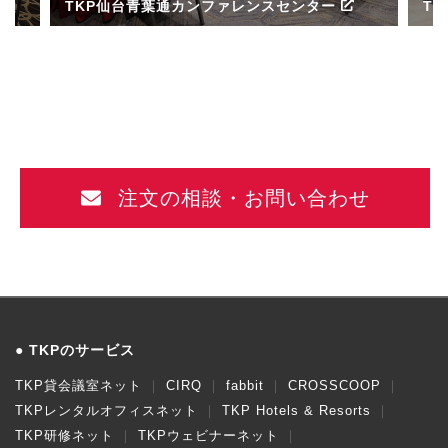
TKP仙台青葉通カンファレンスセンター
T
ル
注文の相談・お問い合わせ
TKPのサービス
TKP貸会議室ネット
CIRQ
fabbit
CROSSCOOP
TKPレンタルオフィスネット
TKP Hotels & Resorts
TKP研修ネット
TKPウェビナーネット