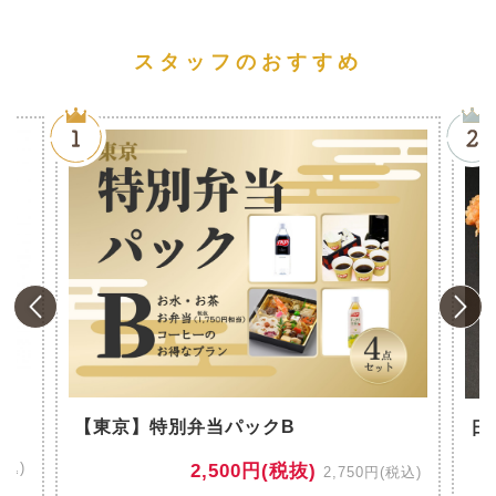
スタッフのおすすめ
風
【東京】特別弁当パックB
日
税込)
2,500円(税抜)
2,750円(税込)