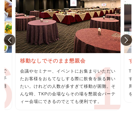
グ
移動なしでそのまま懇親会
す
らで
会議やセミナー、イベントにお集まりいただい
T
の手
たお客様をおもてなしする際に飲食を振る舞い
す
の軽
たい。けれどの人数が多すぎて移動が困難。そ
周
料
んな時、TKPの会場ならその場を懇親会パーテ
を
ィー会場にできるのでとても便利です。