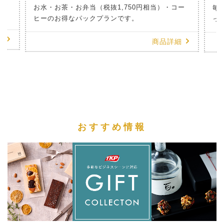
のお
お水・お茶・お弁当（税抜1,750円相当）・コー
毎
ヒーのお得なパックプランです。
っ
細
商品詳細
おすすめ情報