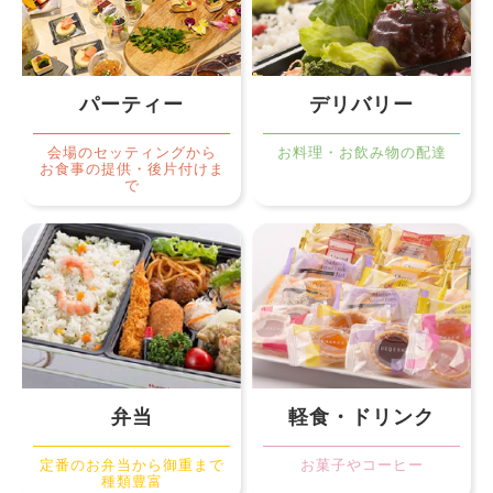
パーティー
デリバリー
会場のセッティングから
お料理・お飲み物の配達
お食事の提供・後片付けま
で
弁当
軽食・ドリンク
定番のお弁当から御重まで
お菓子やコーヒー
種類豊富