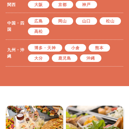
関西
大阪
京都
神戸
広島
岡山
山口
松山
中国・四
国
高松
博多・天神
小倉
熊本
九州・沖
縄
大分
鹿児島
沖縄