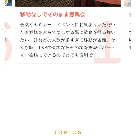
グ
移動なしでそのまま懇親会
す
らで
会議やセミナー、イベントにお集まりいただい
T
の手
たお客様をおもてなしする際に飲食を振る舞い
す
の軽
たい。けれどの人数が多すぎて移動が困難。そ
周
料
んな時、TKPの会場ならその場を懇親会パーテ
を
ィー会場にできるのでとても便利です。
TOPICS