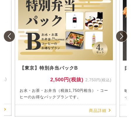
風
【東京】特別弁当パックB
日
税込)
2,500円(税抜)
2,750円(税込)
のお
お水・お茶・お弁当（税抜1,750円相当）・コー
毎
ヒーのお得なパックプランです。
っ
細
商品詳細