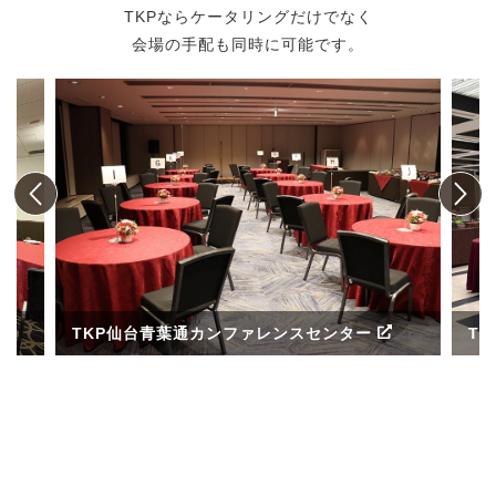
TKPならケータリングだけでなく
会場の手配も同時に可能です。
TKP仙台青葉通カンファレンスセンター
T
ル