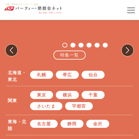
特集一覧
北海道・
札幌
帯広
仙台
東北
東京
横浜
千葉
関東
さいたま
宇都宮
東海・北
名古屋
静岡
金沢
陸