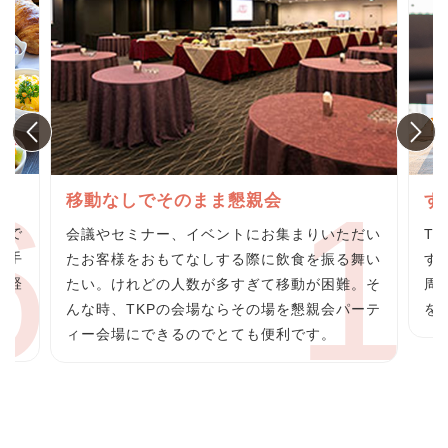
グ
移動なしでそのまま懇親会
す
らで
会議やセミナー、イベントにお集まりいただい
T
の手
たお客様をおもてなしする際に飲食を振る舞い
す
の軽
たい。けれどの人数が多すぎて移動が困難。そ
周
料
んな時、TKPの会場ならその場を懇親会パーテ
を
ィー会場にできるのでとても便利です。