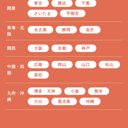
東京
横浜
千葉
関東
さいたま
宇都宮
東海・北
名古屋
静岡
金沢
陸
関西
大阪
京都
神戸
広島
岡山
山口
松山
中国・四
国
高松
博多・天神
小倉
熊本
九州・沖
縄
大分
鹿児島
沖縄