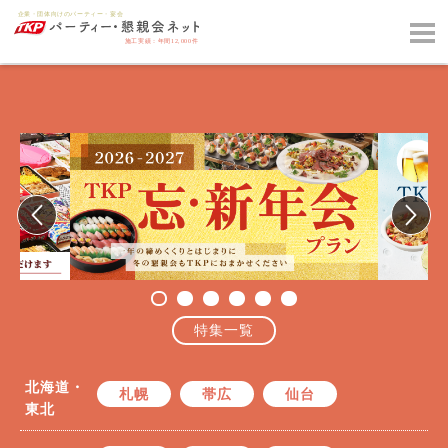
特集一覧
北海道・
札幌
帯広
仙台
東北