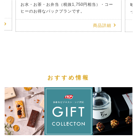
のお
お水・お茶・お弁当（税抜1,750円相当）・コー
毎
ヒーのお得なパックプランです。
っ
細
商品詳細
おすすめ情報