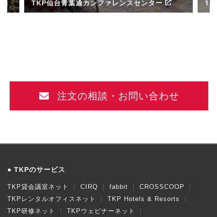
TKP仙台青葉通カンファレンスセンター
T
ル
注文の相談・お問い合わせ
TKPのサービス
TKP貸会議室ネット
CIRQ
fabbit
CROSSCOOP
TKPレンタルオフィスネット
TKP Hotels & Resorts
TKP研修ネット
TKPウェビナーネット