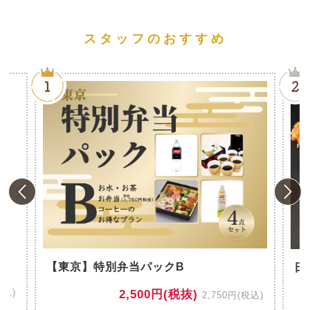
スタッフのおすすめ
風
【東京】特別弁当パックB
日
税込)
2,500円(税抜)
2,750円(税込)