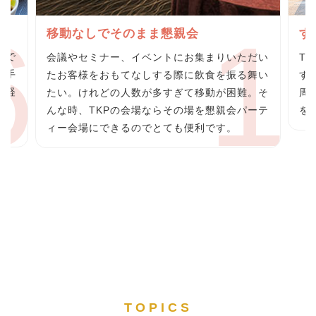
グ
移動なしでそのまま懇親会
す
らで
会議やセミナー、イベントにお集まりいただい
T
の手
たお客様をおもてなしする際に飲食を振る舞い
す
の軽
たい。けれどの人数が多すぎて移動が困難。そ
周
料
んな時、TKPの会場ならその場を懇親会パーテ
を
ィー会場にできるのでとても便利です。
TOPICS