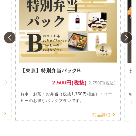
風
【東京】特別弁当パックB
日
税込)
2,500円(税抜)
2,750円(税込)
のお
お水・お茶・お弁当（税抜1,750円相当）・コー
毎
ヒーのお得なパックプランです。
っ
細
商品詳細