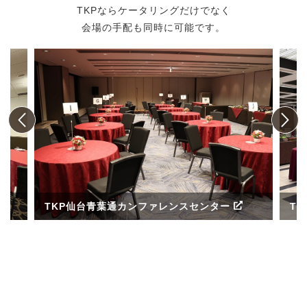
TKPならケータリングだけでなく
会場の手配も同時に可能です。
TKP仙台青葉通カンファレンスセンター
T
ル