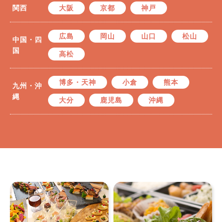
関西
大阪
京都
神戸
広島
岡山
山口
松山
中国・四
国
高松
博多・天神
小倉
熊本
九州・沖
縄
大分
鹿児島
沖縄