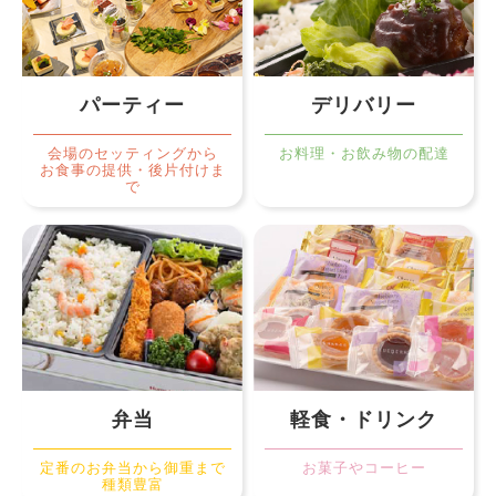
パーティー
デリバリー
会場のセッティングから
お料理・お飲み物の配達
お食事の提供・後片付けま
で
弁当
軽食・ドリンク
定番のお弁当から御重まで
お菓子やコーヒー
種類豊富