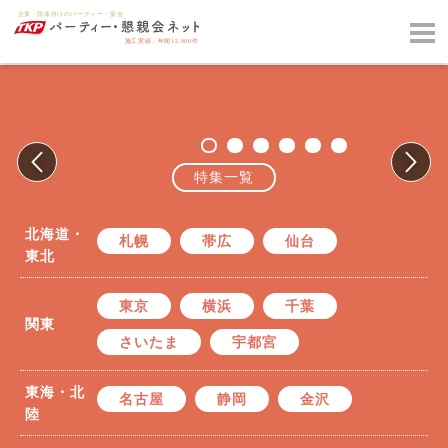
特集一覧
北海道・
札幌
帯広
仙台
東北
東京
横浜
千葉
関東
さいたま
宇都宮
東海・北
名古屋
静岡
金沢
陸