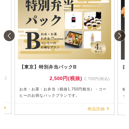
風
【東京】特別弁当パックB
日
税込)
2,500円(税抜)
2,750円(税込)
のお
お水・お茶・お弁当（税抜1,750円相当）・コー
毎
ヒーのお得なパックプランです。
っ
細
商品詳細