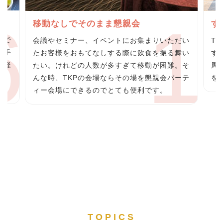
グ
移動なしでそのまま懇親会
す
らで
会議やセミナー、イベントにお集まりいただい
T
の手
たお客様をおもてなしする際に飲食を振る舞い
す
の軽
たい。けれどの人数が多すぎて移動が困難。そ
周
料
んな時、TKPの会場ならその場を懇親会パーテ
を
ィー会場にできるのでとても便利です。
TOPICS