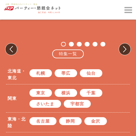
特集一覧
北海道・
札幌
帯広
仙台
東北
東京
横浜
千葉
関東
さいたま
宇都宮
東海・北
名古屋
静岡
金沢
陸