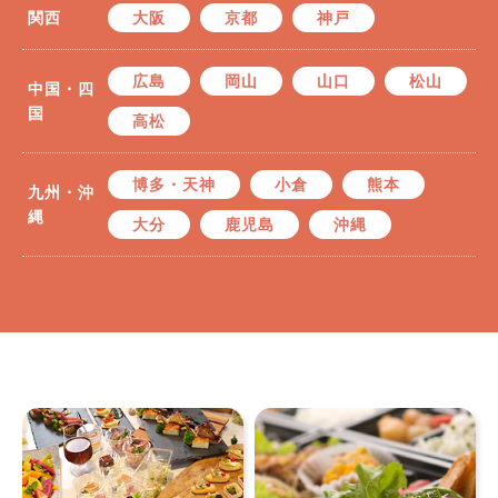
関西
大阪
京都
神戸
広島
岡山
山口
松山
中国・四
国
高松
博多・天神
小倉
熊本
九州・沖
縄
大分
鹿児島
沖縄