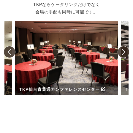
TKPならケータリングだけでなく
会場の手配も同時に可能です。
TKP仙台青葉通カンファレンスセンター
T
ル