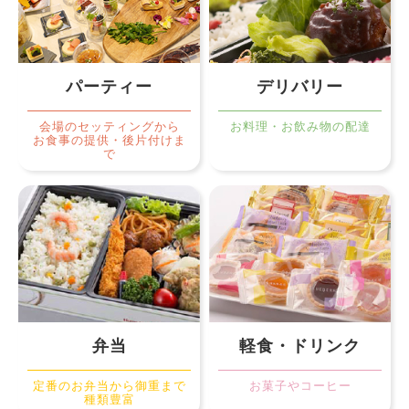
パーティー
デリバリー
会場のセッティングから
お料理・お飲み物の配達
お食事の提供・後片付けま
で
弁当
軽食・ドリンク
定番のお弁当から御重まで
お菓子やコーヒー
種類豊富