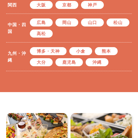
関西
大阪
京都
神戸
広島
岡山
山口
松山
中国・四
国
高松
博多・天神
小倉
熊本
九州・沖
縄
大分
鹿児島
沖縄