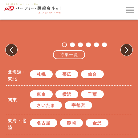
特集一覧
北海道・
札幌
帯広
仙台
東北
東京
横浜
千葉
関東
さいたま
宇都宮
東海・北
名古屋
静岡
金沢
陸