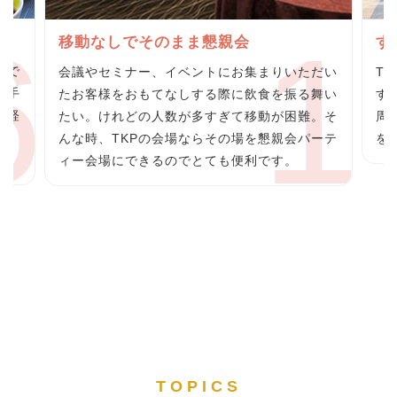
グ
移動なしでそのまま懇親会
す
らで
会議やセミナー、イベントにお集まりいただい
T
の手
たお客様をおもてなしする際に飲食を振る舞い
す
の軽
たい。けれどの人数が多すぎて移動が困難。そ
周
料
んな時、TKPの会場ならその場を懇親会パーテ
を
ィー会場にできるのでとても便利です。
TOPICS