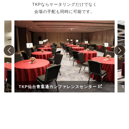
TKPならケータリングだけでなく
会場の手配も同時に可能です。
TKP仙台青葉通カンファレンスセンター
T
ル