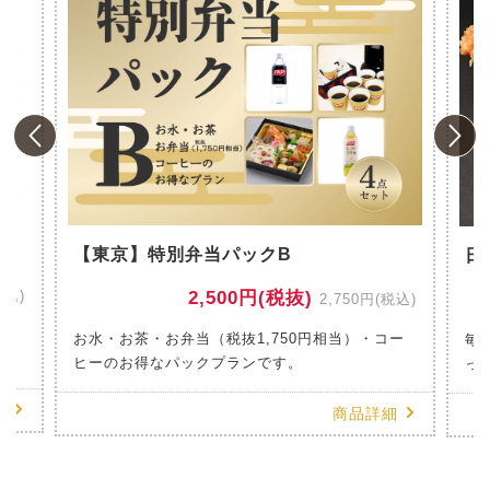
風
【東京】特別弁当パックB
日
税込)
2,500円(税抜)
2,750円(税込)
のお
お水・お茶・お弁当（税抜1,750円相当）・コー
毎
ヒーのお得なパックプランです。
っ
細
商品詳細