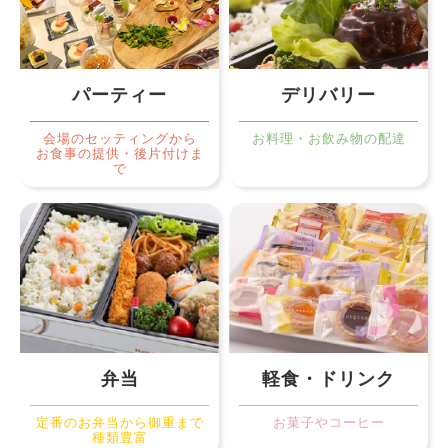
パーティー
デリバリー
会場のセッティングから
お料理・お飲み物の配達
お食事の提供・後片付けま
で
弁当
軽食・ドリンク
定番のお弁当から御重まで
お菓子やコーヒー
種類豊富