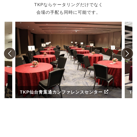
TKPならケータリングだけでなく
会場の手配も同時に可能です。
TKP仙台青葉通カンファレンスセンター
T
ル