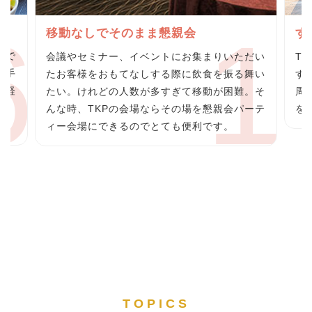
グ
移動なしでそのまま懇親会
す
らで
会議やセミナー、イベントにお集まりいただい
T
の手
たお客様をおもてなしする際に飲食を振る舞い
す
の軽
たい。けれどの人数が多すぎて移動が困難。そ
周
料
んな時、TKPの会場ならその場を懇親会パーテ
を
ィー会場にできるのでとても便利です。
TOPICS