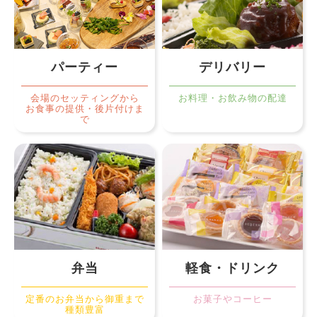
パーティー
デリバリー
会場のセッティングから
お料理・お飲み物の配達
お食事の提供・後片付けま
で
弁当
軽食・ドリンク
定番のお弁当から御重まで
お菓子やコーヒー
種類豊富