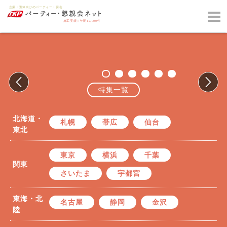
特集一覧
北海道・
札幌
帯広
仙台
東北
東京
横浜
千葉
関東
さいたま
宇都宮
東海・北
名古屋
静岡
金沢
陸