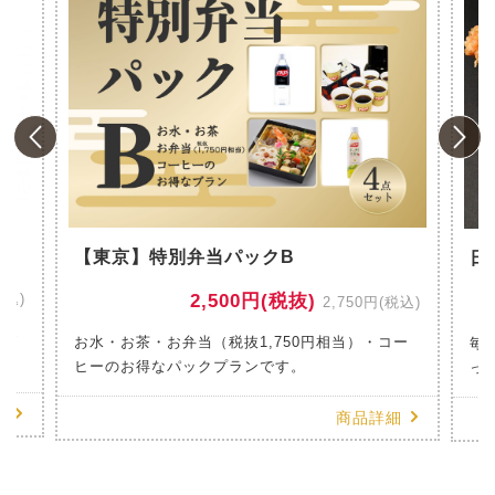
風
【東京】特別弁当パックB
日
税込)
2,500円(税抜)
2,750円(税込)
のお
お水・お茶・お弁当（税抜1,750円相当）・コー
毎
ヒーのお得なパックプランです。
っ
細
商品詳細