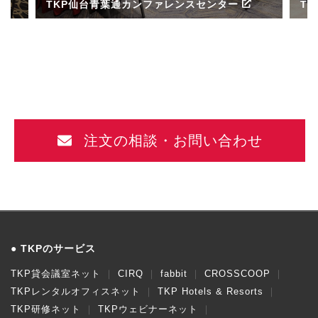
TKP仙台青葉通カンファレンスセンター
T
ル
注文の相談・お問い合わせ
TKPのサービス
TKP貸会議室ネット
CIRQ
fabbit
CROSSCOOP
TKPレンタルオフィスネット
TKP Hotels & Resorts
TKP研修ネット
TKPウェビナーネット