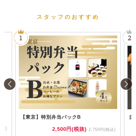
スタッフのおすすめ
風
【東京】特別弁当パックB
日
税込)
2,500円(税抜)
2,750円(税込)