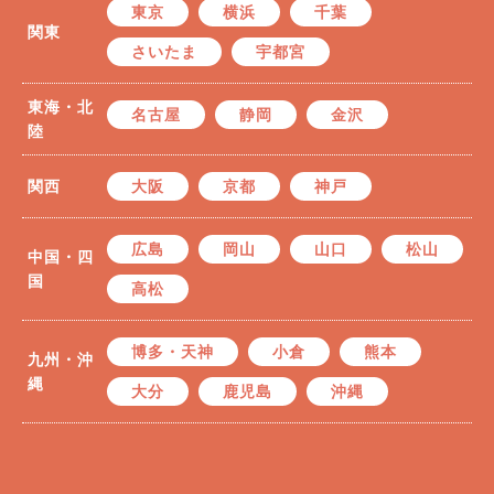
東京
横浜
千葉
関東
さいたま
宇都宮
東海・北
名古屋
静岡
金沢
陸
関西
大阪
京都
神戸
広島
岡山
山口
松山
中国・四
国
高松
博多・天神
小倉
熊本
九州・沖
縄
大分
鹿児島
沖縄