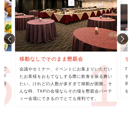
グ
移動なしでそのまま懇親会
す
らで
会議やセミナー、イベントにお集まりいただい
T
の手
たお客様をおもてなしする際に飲食を振る舞い
す
の軽
たい。けれどの人数が多すぎて移動が困難。そ
周
料
んな時、TKPの会場ならその場を懇親会パーテ
を
ィー会場にできるのでとても便利です。