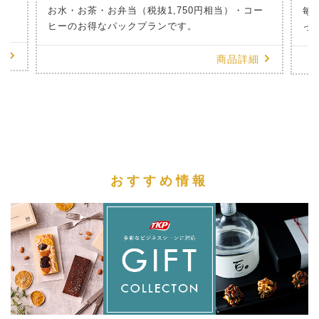
のお
お水・お茶・お弁当（税抜1,750円相当）・コー
毎
ヒーのお得なパックプランです。
っ
細
商品詳細
おすすめ情報