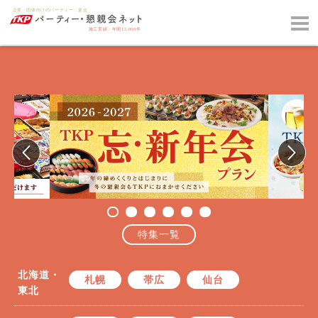
特集一覧
北海道・
札幌
帯広
仙台
東北