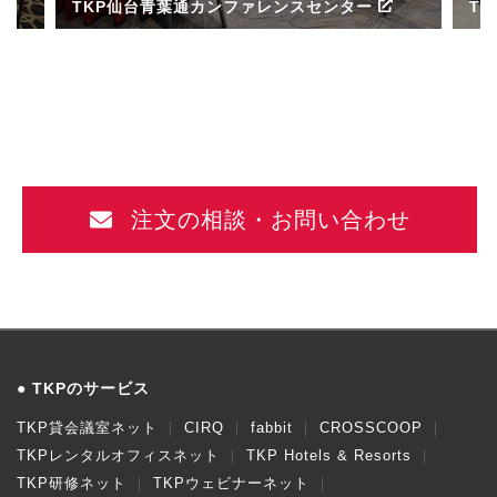
TKP仙台青葉通カンファレンスセンター
T
ル
注文の相談・お問い合わせ
TKPのサービス
TKP貸会議室ネット
CIRQ
fabbit
CROSSCOOP
TKPレンタルオフィスネット
TKP Hotels & Resorts
TKP研修ネット
TKPウェビナーネット