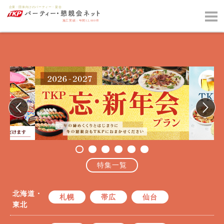
特集一覧
北海道・
札幌
帯広
仙台
東北