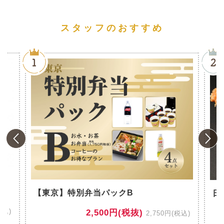
スタッフのおすすめ
風
【東京】特別弁当パックB
日
税込)
2,500円(税抜)
2,750円(税込)