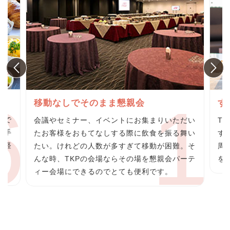
グ
移動なしでそのまま懇親会
す
らで
会議やセミナー、イベントにお集まりいただい
T
の手
たお客様をおもてなしする際に飲食を振る舞い
す
の軽
たい。けれどの人数が多すぎて移動が困難。そ
周
料
んな時、TKPの会場ならその場を懇親会パーテ
を
ィー会場にできるのでとても便利です。