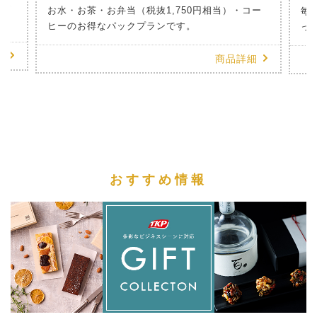
のお
お水・お茶・お弁当（税抜1,750円相当）・コー
毎
ヒーのお得なパックプランです。
っ
細
商品詳細
おすすめ情報