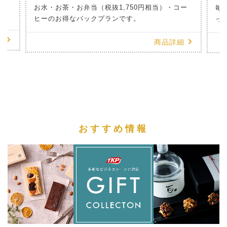
のお
お水・お茶・お弁当（税抜1,750円相当）・コー
毎
ヒーのお得なパックプランです。
っ
細
商品詳細
おすすめ情報