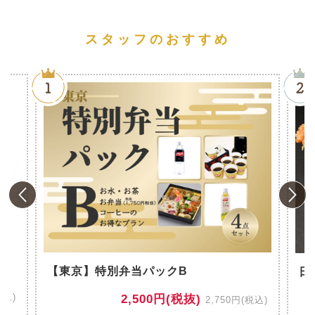
スタッフのおすすめ
風
【東京】特別弁当パックB
日
税込)
2,500円(税抜)
2,750円(税込)