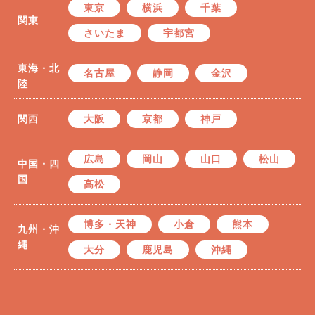
東京
横浜
千葉
関東
さいたま
宇都宮
東海・北
名古屋
静岡
金沢
陸
関西
大阪
京都
神戸
広島
岡山
山口
松山
中国・四
国
高松
博多・天神
小倉
熊本
九州・沖
縄
大分
鹿児島
沖縄