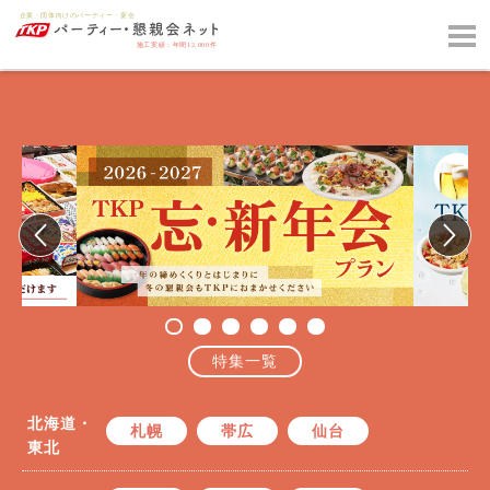
特集一覧
北海道・
札幌
帯広
仙台
東北