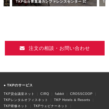
TKP仙台青葉通カンファレンスセンター
T
ル
注文の相談・お問い合わせ
TKPのサービス
TKP貸会議室ネット
CIRQ
fabbit
CROSSCOOP
TKPレンタルオフィスネット
TKP Hotels & Resorts
TKP研修ネット
TKPウェビナーネット