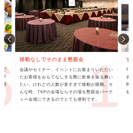
グ
移動なしでそのまま懇親会
す
らで
会議やセミナー、イベントにお集まりいただい
T
の手
たお客様をおもてなしする際に飲食を振る舞い
す
の軽
たい。けれどの人数が多すぎて移動が困難。そ
周
料
んな時、TKPの会場ならその場を懇親会パーテ
を
ィー会場にできるのでとても便利です。