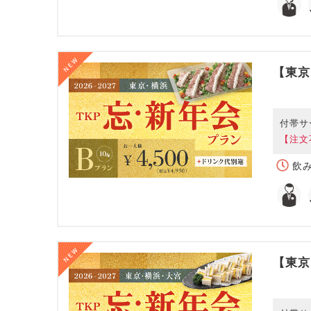
【東京
付帯サ
【注文
飲み
【東京