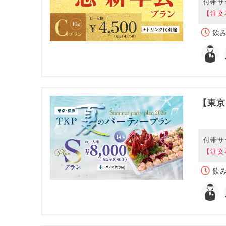
付帯サ
【注文
飲み
【東京
付帯サ
【注文
飲み